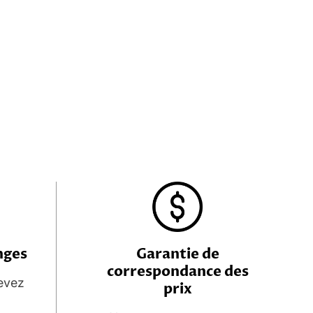
nges
Garantie de
correspondance des
evez
prix