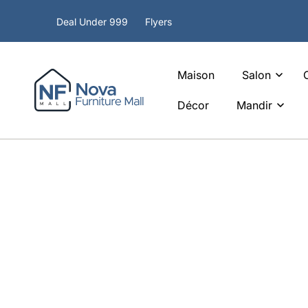
ET
PASSER
Deal Under 999
Flyers
AU
CONTENU
Maison
Salon
Décor
Mandir