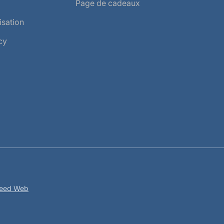
Page de cadeaux
isation
cy
peed Web