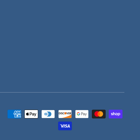
Moyens
de
paiement