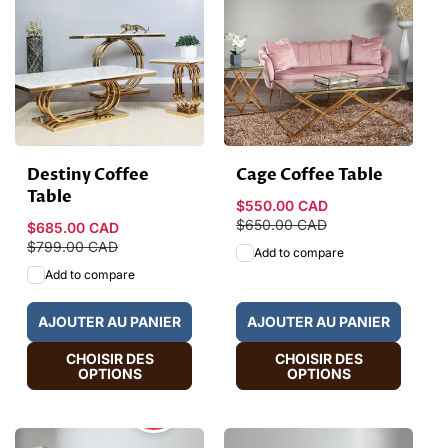
Destiny Coffee
Cage Coffee Table
Table
Prix
$550.00 CAD
Prix
promotionnel
$650.00 CAD
habituel
Prix
$685.00 CAD
Prix
promotionnel
$799.00 CAD
habituel
Add to compare
Add to compare
AJOUTER AU PANIER
AJOUTER AU PANIER
CHOISIR DES
CHOISIR DES
OPTIONS
OPTIONS
HOT
SALE