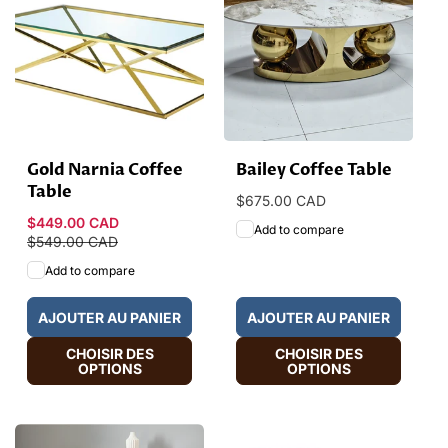
c
t
i
o
n
:
Gold Narnia Coffee
Bailey Coffee Table
Table
Prix
$675.00 CAD
habituel
Prix
$449.00 CAD
Prix
Add to compare
promotionnel
$549.00 CAD
habituel
Add to compare
AJOUTER AU PANIER
AJOUTER AU PANIER
CHOISIR DES
CHOISIR DES
OPTIONS
OPTIONS