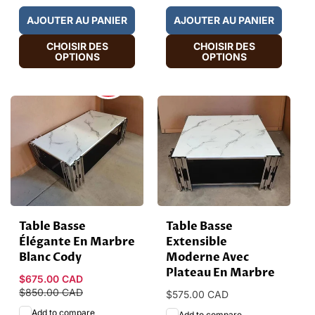
AJOUTER AU PANIER
AJOUTER AU PANIER
CHOISIR DES
CHOISIR DES
OPTIONS
OPTIONS
HOT
SALE
Table Basse
Table Basse
Élégante En Marbre
Extensible
Blanc Cody
Moderne Avec
Plateau En Marbre
Prix
$675.00 CAD
Prix
promotionnel
$850.00 CAD
habituel
Prix
$575.00 CAD
habituel
Add to compare
Add to compare