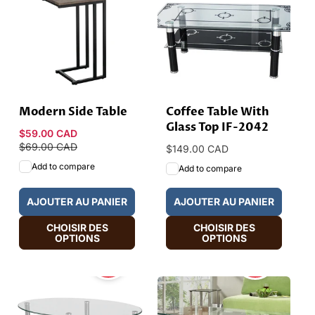
Modern Side Table
Coffee Table With
Glass Top IF-2042
Prix
$59.00 CAD
Prix
promotionnel
$69.00 CAD
habituel
Prix
$149.00 CAD
habituel
Add to compare
Add to compare
AJOUTER AU PANIER
AJOUTER AU PANIER
CHOISIR DES
CHOISIR DES
OPTIONS
OPTIONS
HOT
HOT
SALE
SALE