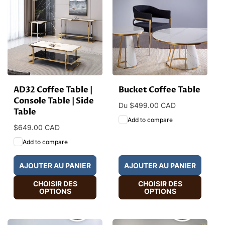
AD32 Coffee Table |
Bucket Coffee Table
Console Table | Side
Prix
Du $499.00 CAD
Table
habituel
Add to compare
Prix
$649.00 CAD
habituel
Add to compare
AJOUTER AU PANIER
AJOUTER AU PANIER
CHOISIR DES
CHOISIR DES
OPTIONS
OPTIONS
HOT
HOT
SALE
SALE