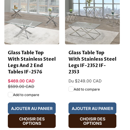
Glass Table Top
Glass Table Top
With Stainless Steel
With Stainless Steel
Legs And 2 End
Legs IF-2352 IF-
Tables IF-2576
2353
Prix
$469.00 CAD
Prix
Prix
Du $249.00 CAD
promotionnel
$599.00 CAD
habituel
habituel
Add to compare
Add to compare
AJOUTER AU PANIER
AJOUTER AU PANIER
CHOISIR DES
CHOISIR DES
OPTIONS
OPTIONS
HOT