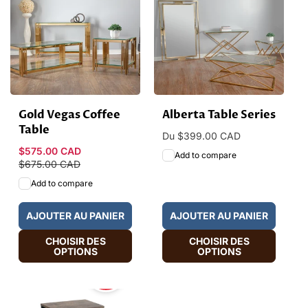
Gold Vegas Coffee
Alberta Table Series
Table
Prix
Du $399.00 CAD
habituel
Prix
$575.00 CAD
Prix
Add to compare
promotionnel
$675.00 CAD
habituel
Add to compare
AJOUTER AU PANIER
AJOUTER AU PANIER
CHOISIR DES
CHOISIR DES
OPTIONS
OPTIONS
HOT
SALE