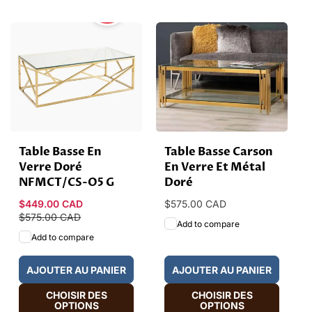
SALE
Table Basse En
Table Basse Carson
Verre Doré
En Verre Et Métal
NFMCT/CS-O5 G
Doré
Prix
$449.00 CAD
Prix
Prix
$575.00 CAD
promotionnel
$575.00 CAD
habituel
habituel
Add to compare
Add to compare
AJOUTER AU PANIER
AJOUTER AU PANIER
CHOISIR DES
CHOISIR DES
OPTIONS
OPTIONS