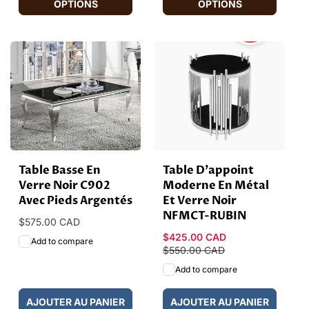
OPTIONS
OPTIONS
HOT
SALE
Table Basse En
Table D'appoint
Verre Noir C902
Moderne En Métal
Avec Pieds Argentés
Et Verre Noir
NFMCT-RUBIN
Prix
$575.00 CAD
habituel
Prix
$425.00 CAD
Prix
Add to compare
promotionnel
$550.00 CAD
habituel
Add to compare
AJOUTER AU PANIER
AJOUTER AU PANIER