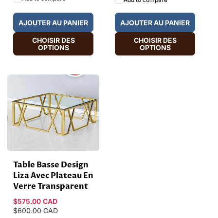
AJOUTER AU PANIER
AJOUTER AU PANIER
CHOISIR DES
CHOISIR DES
OPTIONS
OPTIONS
HOT
SALE
Table Basse Design
Liza Avec Plateau En
Verre Transparent
Prix
$575.00 CAD
Prix
promotionnel
$600.00 CAD
habituel