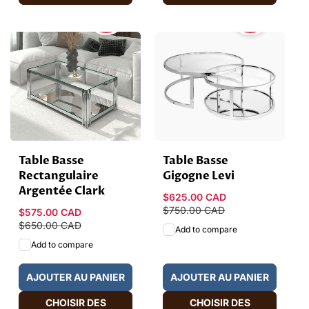
HOT
HOT
SALE
SALE
Table Basse
Table Basse
Rectangulaire
Gigogne Levi
Argentée Clark
Prix
$625.00 CAD
Prix
promotionnel
$750.00 CAD
habituel
Prix
$575.00 CAD
Prix
promotionnel
$650.00 CAD
habituel
Add to compare
Add to compare
AJOUTER AU PANIER
AJOUTER AU PANIER
CHOISIR DES
CHOISIR DES