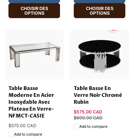
CHOISIR DES
CHOISIR DES
OPTIONS
OPTIONS
HOT
SALE
Table Basse
Table Basse En
Moderne En Acier
Verre Noir Chromé
Inoxydable Avec
Rubin
Plateau En Verre-
Prix
$575.00 CAD
Prix
NFMCT-CASIE
promotionnel
$600.00 CAD
habituel
Prix
$575.00 CAD
Add to compare
habituel
Add to compare