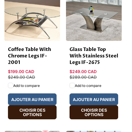
Coffee Table With
Glass Table Top
Chrome Legs IF-
With Stainless Steel
2001
Legs IF-2675
Prix
$199.00 CAD
Prix
Prix
$249.00 CAD
Prix
promotionnel
$249.00 CAD
habituel
promotionnel
$289.00 CAD
habituel
Add to compare
Add to compare
AJOUTER AU PANIER
AJOUTER AU PANIER
CHOISIR DES
CHOISIR DES
OPTIONS
OPTIONS
HOT
SALE