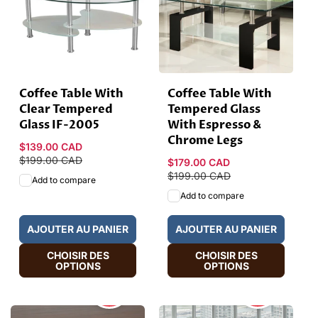
Coffee Table With
Coffee Table With
Clear Tempered
Tempered Glass
Glass IF-2005
With Espresso &
Chrome Legs
Prix
$139.00 CAD
Prix
promotionnel
$199.00 CAD
habituel
Prix
$179.00 CAD
Prix
promotionnel
$199.00 CAD
habituel
Add to compare
Add to compare
AJOUTER AU PANIER
AJOUTER AU PANIER
CHOISIR DES
CHOISIR DES
OPTIONS
OPTIONS
HOT
HOT
SALE
SALE